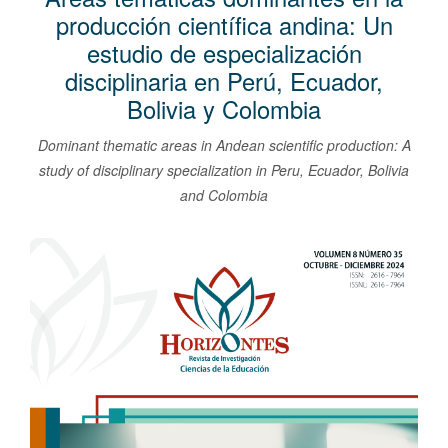
l
producción científica andina: Un
C
estudio de especialización
o
disciplinaria en Perú, Ecuador,
n
Bolivia y Colombia
t
e
Dominant thematic areas in Andean scientific production: A
n
study of disciplinary specialization in Peru, Ecuador, Bolivia
i
and Colombia
d
o
Barra
p
lateral
r
del
i
artículo
n
c
i
p
a