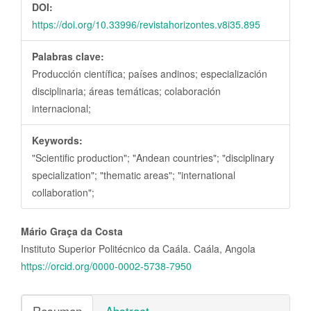
DOI:
https://doi.org/10.33996/revistahorizontes.v8i35.895
Palabras clave:
Producción científica; países andinos; especialización
disciplinaria; áreas temáticas; colaboración
internacional;
Keywords:
"Scientific production"; "Andean countries"; "disciplinary
specialization"; "thematic areas"; "international
collaboration";
Contenido
Mário Graça da Costa
principal
Instituto Superior Politécnico da Caála. Caála, Angola
del
https://orcid.org/0000-0002-5738-7950
artículo
Resumen
Abstract