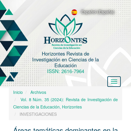
N
a
Español (España)
v
e
g
a
c
Horizontes Revista de
i
Investigación en Ciencias de la
ó
Educación
n
ISSN: 2616-7964
p
Toggle
r
navigatio
i
Inicio
Archivos
n
Vol. 8 Núm. 35 (2024): Revista de Investigación de
c
Ciencias de la Educación, Horizontes
i
INVESTIGACIONES
p
a
Áreas temáticas dominantes en la