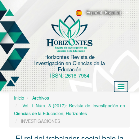
N
a
Español (España)
v
e
g
a
c
Horizontes Revista de
i
Investigación en Ciencias de la
ó
Educación
n
ISSN: 2616-7964
p
Toggle
r
navigatio
i
Inicio
Archivos
n
Vol. 1 Núm. 3 (2017): Revista de Investigación en
c
Ciencias de la Educación, Horizontes
i
INVESTIGACIONES
p
a
El rol del trabajador social bajo la