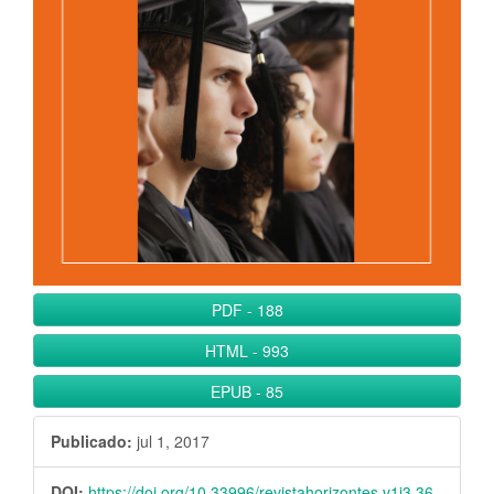
l
B
a
r
r
a
l
a
t
e
r
PDF
-
188
a
l
HTML
-
993
EPUB
-
85
Publicado:
jul 1, 2017
DOI:
https://doi.org/10.33996/revistahorizontes.v1i3.36