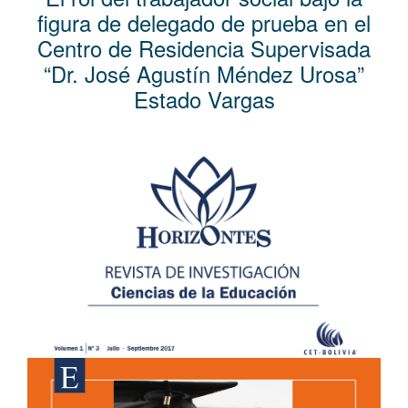
l
figura de delegado de prueba en el
C
Centro de Residencia Supervisada
o
“Dr. José Agustín Méndez Urosa”
n
Estado Vargas
t
e
n
Barra
i
lateral
d
del
o
artículo
p
r
i
n
c
i
p
a