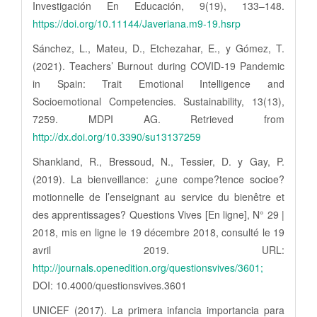
Investigación En Educación, 9(19), 133–148.
https://doi.org/10.11144/Javeriana.m9-19.hsrp
Sánchez, L., Mateu, D., Etchezahar, E., y Gómez, T.
(2021). Teachers’ Burnout during COVID-19 Pandemic
in Spain: Trait Emotional Intelligence and
Socioemotional Competencies. Sustainability, 13(13),
7259. MDPI AG. Retrieved from
http://dx.doi.org/10.3390/su13137259
Shankland, R., Bressoud, N., Tessier, D. y Gay, P.
(2019). La bienveillance: ¿une compe?tence socioe?
motionnelle de l’enseignant au service du bienêtre et
des apprentissages? Questions Vives [En ligne], N° 29 |
2018, mis en ligne le 19 décembre 2018, consulté le 19
avril 2019. URL:
http://journals.openedition.org/questionsvives/3601;
DOI: 10.4000/questionsvives.3601
UNICEF (2017). La primera infancia importancia para