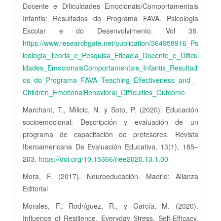
Docente e Dificuldades Emocionais/Comportamentais
Infantis: Resultados do Programa FAVA. Psicologia
Escolar e do Desenvolvimento. Vol 38.
https://www.researchgate.net/publication/364958916_Ps
icologia_Teoria_e_Pesquisa_Eficacia_Docente_e_Dificu
ldades_EmocionaisComportamentais_Infantis_Resultad
os_do_Programa_FAVA_Teaching_Effectiveness_and_
Children_EmotionalBehavioral_Difficulties_Outcome
Marchant, T., Milicic, N. y Soto, P. (2020). Educación
socioemocional: Descripción y evaluación de un
programa de capacitación de profesores. Revista
Iberoamericana De Evaluación Educativa, 13(1), 185–
203.
https://doi.org/10.15366/riee2020.13.1.00
Mora, F. (2017). Neuroeducación. Madrid: Alianza
Editorial
Morales, F., Rodríguez, R., y García, M. (2020).
Influence of Resilience, Everyday Stress, Self-Efficacy,