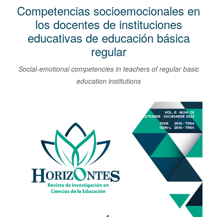
l
Competencias socioemocionales en
C
los docentes de instituciones
o
educativas de educación básica
n
regular
t
e
Social-emotional competencies in teachers of regular basic
n
education institutions
i
d
Barra
o
lateral
p
del
r
artículo
i
n
c
i
p
a