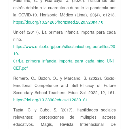
Palomino, C. y Huarcaya, J. (2020). Trastornos por
estrés debido a la cuarentena durante la pandemia por
la COVID-19. Horizonte Médico (Lima), 20(4), e1218.
https://doi.org/10.24265/horizmed.2020.v20n4.10
Unicef (2017). La primera infancia importa para cada
niño.
https://www.unicef.org/peru/sites/unicef.org.peru/files/20
19-
01/La_primera_infancia_importa_para_cada_nino_UNI
CEF.pdf
Romero, C., Buzon, O., y Marcano, B. (2022). Socio-
Emotional Competence and Self-Efficacy of Future
Secondary School Teachers. Educ. Sci. 2022, 12, 161.
https://doi.org/10.3390/educsci12030161
Tapia, C. y Cubo, S. (2017). Habilidades sociales
relevantes: percepciones de múltiples actores
educativos. Magis, Revista Internacional De