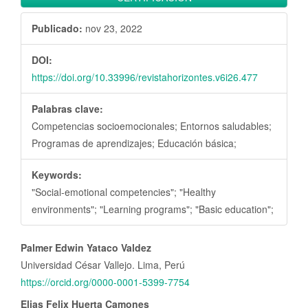
Publicado:
nov 23, 2022
DOI:
https://doi.org/10.33996/revistahorizontes.v6i26.477
Palabras clave:
Competencias socioemocionales; Entornos saludables;
Programas de aprendizajes; Educación básica;
Keywords:
"Social-emotional competencies"; "Healthy
environments"; "Learning programs"; "Basic education";
Contenido
Palmer Edwin Yataco Valdez
principal
Universidad César Vallejo. Lima, Perú
del
https://orcid.org/0000-0001-5399-7754
artículo
Elias Felix Huerta Camones