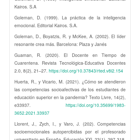
Kairos. S.A
Goleman, D. (1999). La práctica de la inteligencia
emocional. Editorial Kairos. S.A.
Goleman, D., Boyatzis, R. y McKee, A. (2002). El líder
resonante crea más. Barcelona: Plaza y Janés
Guaman, R. (2020). El Docente en Tiempo de
Cuarentena. Revista Tecnológica-Educativa Docentes
2.0, 8(2), 21–27.
https://doi.org/10.37843/rted.v8i2.154
Huerta, R., y Vicario, M. (2021). ¿Cómo se atendieron
las competencias socioafectivas de los estudiantes de
educación superior en la pandemia? Texto Livre, 14(2),
e33937.
https://doi.org/10.35699/1983-
3652.2021.33937
Llorent, J., Zych, I., y Varo, J. (202). Competencias
socioemocionales autopercibidas por el profesorado
universitario en España. Educación XXI, 23(1), 297-318,