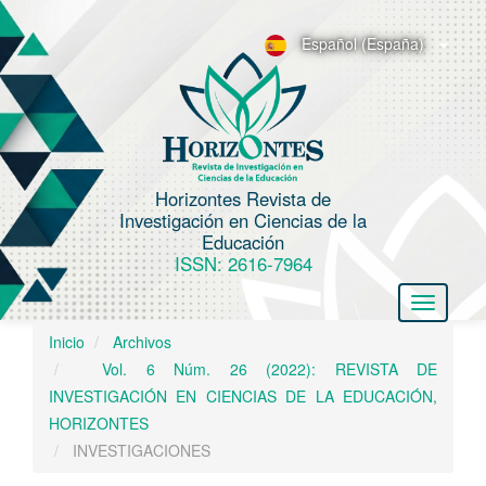
N
a
Español (España)
v
e
g
a
c
Horizontes Revista de
i
Investigación en Ciencias de la
ó
Educación
n
ISSN: 2616-7964
p
Toggle
r
navigatio
i
Inicio
Archivos
n
Vol. 6 Núm. 26 (2022): REVISTA DE
c
INVESTIGACIÓN EN CIENCIAS DE LA EDUCACIÓN,
i
HORIZONTES
p
INVESTIGACIONES
a