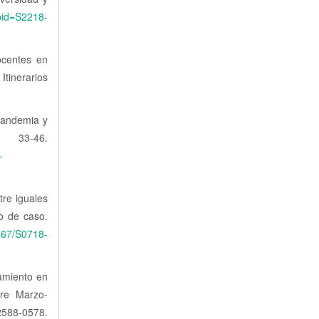
&pid=S2218-
ocentes en
tinerarios
 pandemia y
, 33-46.
-
tre iguales
o de caso.
4067/S0718-
samiento en
tre Marzo-
-0578.