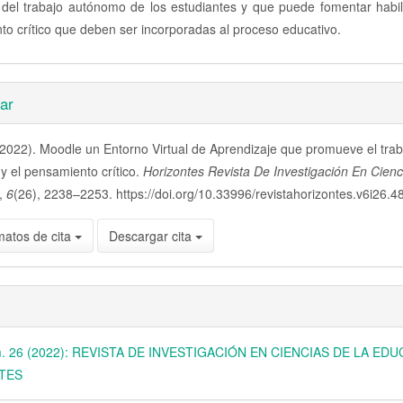
o del trabajo autónomo de los estudiantes y que puede fomentar habil
o crítico que deben ser incorporadas al proceso educativo.
es
ar
(2022). Moodle un Entorno Virtual de Aprendizaje que promueve el trab
lo
 el pensamiento crítico.
Horizontes Revista De Investigación En Cien
,
6
(26), 2238–2253. https://doi.org/10.33996/revistahorizontes.v6i26.4
matos de cita
Descargar cita
úm. 26 (2022): REVISTA DE INVESTIGACIÓN EN CIENCIAS DE LA ED
TES