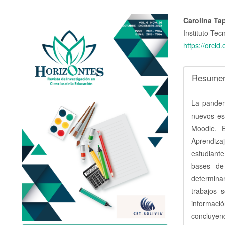
Barra
Conte
Carolina Ta
Instituto Tec
lateral
princi
https://orci
del
del
artículo
artícu
Resume
La pandem
nuevos es
Moodle. E
Aprendizaj
estudiante
bases de
determina
trabajos 
informaci
concluye