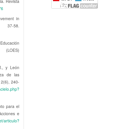
ia. Revista
76
evement in
, 37-58.
 Educación
S)
M., y León
za de las
12(6), 240-
/scielo.php?
to para el
Acciones e
et/articulo?