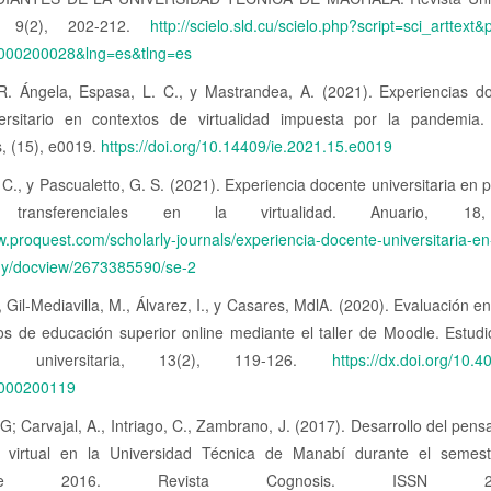
d, 9(2), 202-212.
http://scielo.sld.cu/scielo.php?script=sci_arttext
000200028&lng=es&tlng=es
i, R. Ángela, Espasa, L. C., y Mastrandea, A. (2021). Experiencias d
versitario en contextos de virtualidad impuesta por la pandemia. I
, (15), e0019.
https://doi.org/10.14409/ie.2021.15.e0019
 C., y Pascualetto, G. S. (2021). Experiencia docente universitaria en
s transferenciales en la virtualidad. Anuario, 18
w.proquest.com/scholarly-journals/experiencia-docente-universitaria-en
y/docview/2673385590/se-2
, Gil-Mediavilla, M., Álvarez, I., y Casares, MdlA. (2020). Evaluación en
os de educación superior online mediante el taller de Moodle. Estudi
ón universitaria, 13(2), 119-126.
https://dx.doi.org/10.
000200119
G; Carvajal, A., Intriago, C., Zambrano, J. (2017). Desarrollo del pen
 virtual en la Universidad Técnica de Manabí durante el semes
embre 2016. Revista Cognosis. ISSN 2588