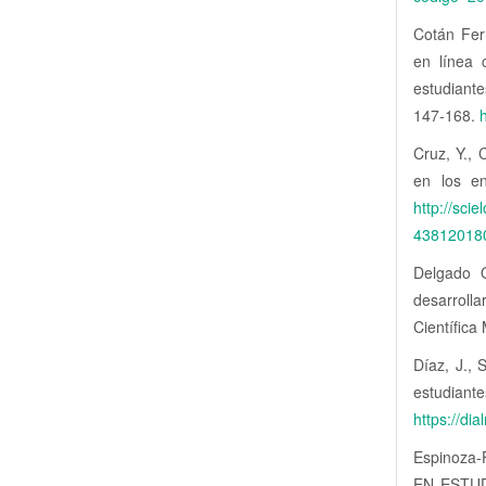
Cotán Fern
en línea 
estudiante
147-168.
Cruz, Y., 
en los en
http://sci
43812018
Delgado O
desarrolla
Científica 
Díaz, J.,
estudia
https://di
Espinoza-
EN ESTUD