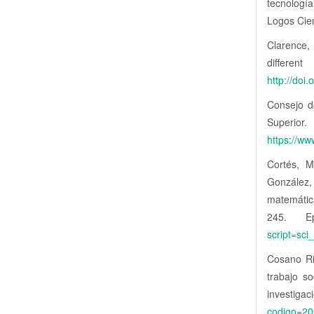
tecnología
Logos Cien
Clarence,
differe
http://do
Consejo d
S
https://w
Cortés, M
González
matemática
245. 
script=sc
Cosano Ri
trabajo s
investigac
codigo=2