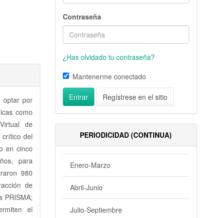
Contraseña
¿Has olvidado tu contraseña?
Mantenerme conectado
Entrar
Regístrese en el sitio
 optar por
gicas como
Virtual de
PERIODICIDAD (CONTINUA)
crítico del
io en cinco
ños, para
Enero-Marzo
traron 980
racción de
Abril-Junio
ía PRISMA;
rmiten el
Julio-Septiembre