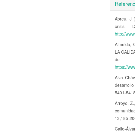
Referenc
Abreu, J 
crisis.
http://ww
Almeida,
LA CALID
de E
https://w
Alva Cháv
desarrollo
5401-541
Arroyo, Z.
comunidad
13,185-20
Calle-Álv