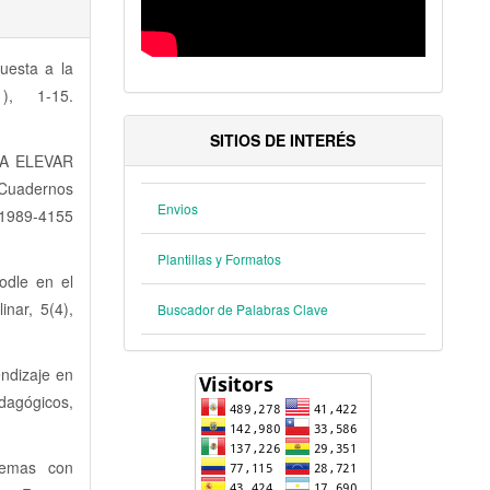
uesta a la
), 1-15.
SITIOS DE INTERÉS
RA ELEVAR
Cuadernos
Envios
-4155
Plantillas y Formatos
odle en el
inar, 5(4),
Buscador de Palabras Clave
endizaje en
dagógicos,
blemas con