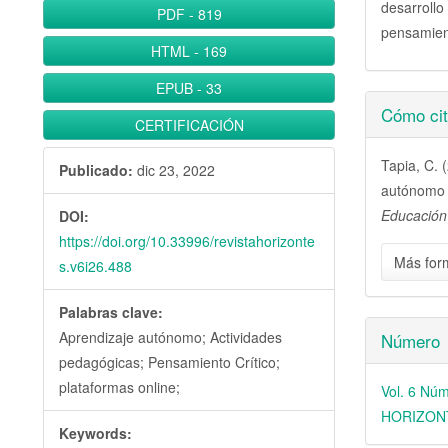
desarroll
PDF
-
819
pensamient
HTML
-
169
EPUB
-
33
Detall
Cómo cit
CERTIFICACIÓN
del
Tapia, C. 
artícu
Publicado:
dic 23, 2022
autónomo y
Educación
DOI:
https://doi.org/10.33996/revistahorizonte
Más for
s.v6i26.488
Palabras clave:
Aprendizaje autónomo; Actividades
Número
pedagógicas; Pensamiento Crítico;
plataformas online;
Vol. 6 N
HORIZON
Keywords: