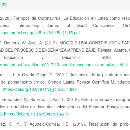
ias
(2020). Tiempos de Coronavirus: La Educación en Línea como resp
 Daena: International Journal of Good Conscience, 15(1
w.spentamexico.org/v15-n1/A1.15(1)1-15.pdf
 G; Romero, W; Arce, A. (2017). MOODLE UNA CONTRIBUCIÓN PA
AD DEL PROCESO DE ENSEÑANZA-APRENDIZAJE. Revista: Atlante. 
ducación y Desarrollo. ISSN: 1989
ww.eumed.net/rev/atlante/2017/10/moodle-ensenanza-aprendizaje.html
ez, J. I., y Oseda Gago, D. (2021). Influencia de la plataforma mo
 del pensamiento crítico. Ciencia Latina Revista Científica Multidiscipl
8.
https://doi.org/10.37811/cl_rcm.v5i4.697
, Fernández, S., Barreto, L., Paz, L. (2018). Entornos virtuales de apr
es de práctica de docentes universitarios del Ecuador. Ensayos pe
0.
https://doi.org/10.15359/rep.13-2.9
arez, G. Y., Y Agudelo-Correa, I.D. (2019). Resolución de pro