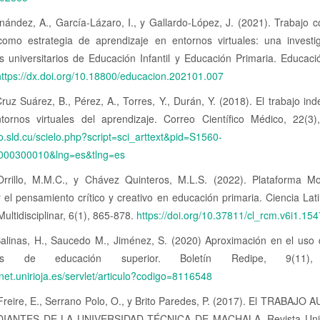
ández, A., García-Lázaro, I., y Gallardo-López, J. (2021). Trabajo c
como estrategia de aprendizaje en entornos virtuales: una investi
s universitarios de Educación Infantil y Educación Primaria. Educaci
https://dx.doi.org/10.18800/educacion.202101.007
Cruz Suárez, B., Pérez, A., Torres, Y., Durán, Y. (2018). El trabajo in
tornos virtuales del aprendizaje. Correo Científico Médico, 22(3)
elo.sld.cu/scielo.php?script=sci_arttext&pid=S1560-
000300010&lng=es&tlng=es
rrillo, M.M.C., y Chávez Quinteros, M.L.S. (2022). Plataforma M
r el pensamiento crítico y creativo en educación primaria. Ciencia Lat
Multidisciplinar, 6(1), 865-878.
https://doi.org/10.37811/cl_rcm.v6i1.154
 Salinas, H., Saucedo M., Jiménez, S. (2020) Aproximación en el uso
ntes de educación superior. Boletín Redipe, 9(11),
alnet.unirioja.es/servlet/articulo?codigo=8116548
Freire, E., Serrano Polo, O., y Brito Paredes, P. (2017). El TRABAJ
IANTES DE LA UNIVERSIDAD TÉCNICA DE MACHALA. Revista Univ