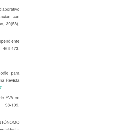
olaborativo
gación con
ón, 30(58),
dependiente
, 463-473.
oodle para
ina Revista
7
 de EVA en
 98-109.
O AUTÓNOMO
ersidad y