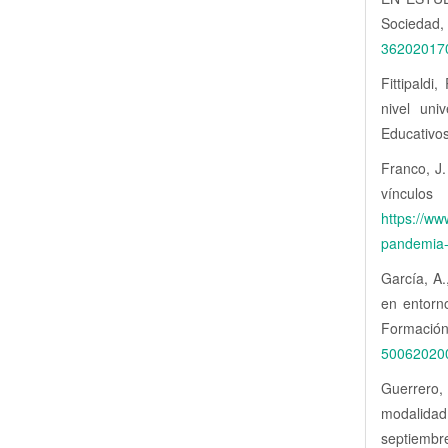
Socieda
36202017
Fittipald
nivel uni
Educativos
Franco, J.
vínculo
https://ww
pandemia-
García, A.
en entorn
Formaci
50062020
Guerrero, 
modalidad
septi