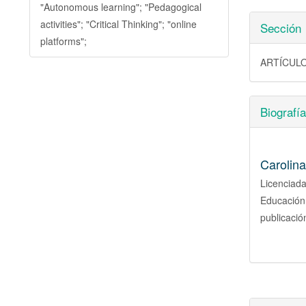
"Autonomous learning"; "Pedagogical
activities"; "Critical Thinking"; "online
Sección
platforms";
ARTÍCULO
Biografía
Carolina
Licenciad
Educación
publicació