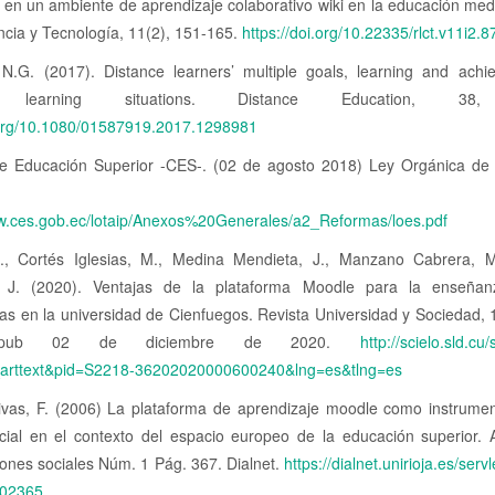
 en un ambiente de aprendizaje colaborativo wiki en la educación med
cia y Tecnología, 11(2), 151-165.
https://doi.org/10.22335/rlct.v11i2.8
 N.G. (2017). Distance learners’ multiple goals, learning and achi
nt learning situations. Distance Education, 38
i.org/10.1080/01587919.2017.1298981
e Educación Superior -CES-. (02 de agosto 2018) Ley Orgánica de
uperior. (LOE
ww.ces.gob.ec/lotaip/Anexos%20Generales/a2_Reformas/loes.pdf
., Cortés Iglesias, M., Medina Mendieta, J., Manzano Cabrera, 
, J. (2020). Ventajas de la plataforma Moodle para la enseñan
s en la universidad de Cienfuegos. Revista Universidad y Sociedad, 
Epub 02 de diciembre de 2020.
http://scielo.sld.cu
i_arttext&pid=S2218-36202020000600240&lng=es&tlng=es
vas, F. (2006) La plataforma de aprendizaje moodle como instrumen
ocial en el contexto del espacio europeo de la educación superior. 
iones sociales Núm. 1 Pág. 367. Dialnet.
https://dialnet.unirioja.es/servl
002365