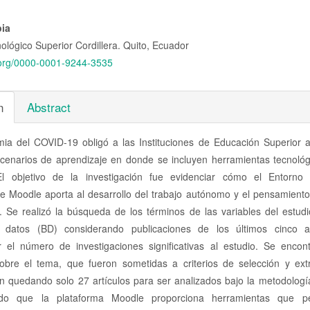
nido
pia
nológico Superior Cordillera. Quito, Ecuador
pal
d.org/0000-0001-9244-3535
lo
n
Abstract
ia del COVID-19 obligó a las Instituciones de Educación Superior a
cenarios de aprendizaje en donde se incluyen herramientas tecnoló
l objetivo de la investigación fue evidenciar cómo el Entorno 
e Moodle aporta al desarrollo del trabajo autónomo y el pensamiento 
. Se realizó la búsqueda de los términos de las variables del estud
 datos (BD) considerando publicaciones de los últimos cinco a
r el número de investigaciones significativas al estudio. Se encon
sobre el tema, que fueron sometidas a criterios de selección y ext
ón quedando solo 27 artículos para ser analizados bajo la metodolog
ndo que la plataforma Moodle proporciona herramientas que pe