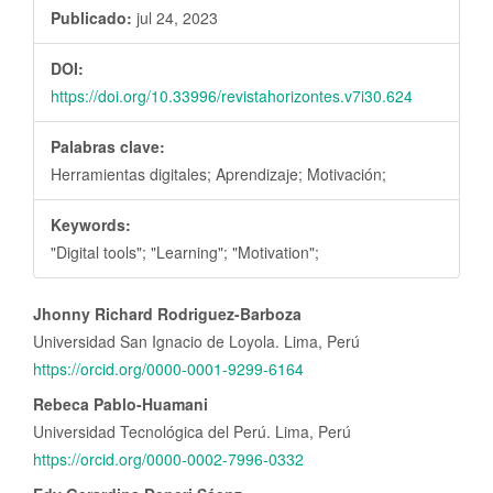
Publicado:
jul 24, 2023
DOI:
https://doi.org/10.33996/revistahorizontes.v7i30.624
Palabras clave:
Herramientas digitales; Aprendizaje; Motivación;
Keywords:
"Digital tools"; "Learning"; "Motivation";
Contenido
Jhonny Richard Rodriguez-Barboza
principal
Universidad San Ignacio de Loyola. Lima, Perú
del
https://orcid.org/0000-0001-9299-6164
artículo
Rebeca Pablo-Huamani
Universidad Tecnológica del Perú. Lima, Perú
https://orcid.org/0000-0002-7996-0332