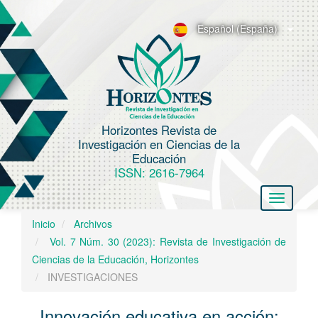
N
a
Español (España)
v
e
g
a
c
Horizontes Revista de
i
Investigación en Ciencias de la
ó
Educación
n
ISSN: 2616-7964
p
Toggle
r
navigatio
i
Inicio
Archivos
n
Vol. 7 Núm. 30 (2023): Revista de Investigación de
c
Ciencias de la Educación, Horizontes
i
INVESTIGACIONES
p
a
Innovación educativa en acción: