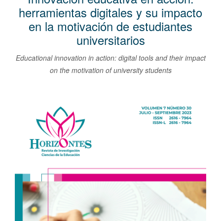
l
herramientas digitales y su impacto
C
en la motivación de estudiantes
o
universitarios
n
t
Educational innovation in action: digital tools and their impact
e
on the motivation of university students
n
i
Barra
d
lateral
o
del
p
artículo
r
i
n
c
i
p
a