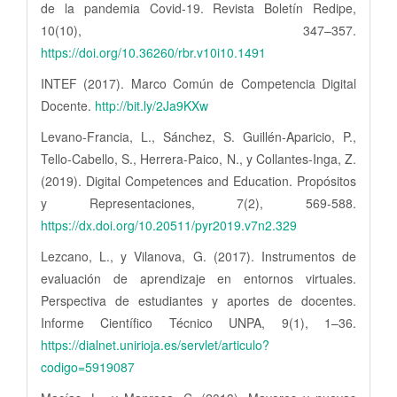
de la pandemia Covid-19. Revista Boletín Redipe,
10(10), 347–357.
https://doi.org/10.36260/rbr.v10i10.1491
INTEF (2017). Marco Común de Competencia Digital
Docente.
http://bit.ly/2Ja9KXw
Levano-Francia, L., Sánchez, S. Guillén-Aparicio, P.,
Tello-Cabello, S., Herrera-Paico, N., y Collantes-Inga, Z.
(2019). Digital Competences and Education. Propósitos
y Representaciones, 7(2), 569-588.
https://dx.doi.org/10.20511/pyr2019.v7n2.329
Lezcano, L., y Vilanova, G. (2017). Instrumentos de
evaluación de aprendizaje en entornos virtuales.
Perspectiva de estudiantes y aportes de docentes.
Informe Científico Técnico UNPA, 9(1), 1–36.
https://dialnet.unirioja.es/servlet/articulo?
codigo=5919087