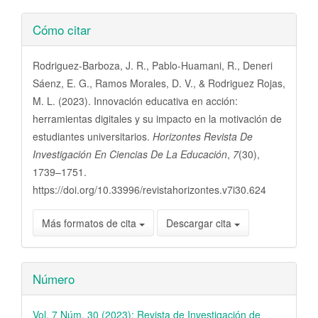
Detalles
Cómo citar
del
artículo
Rodriguez-Barboza, J. R., Pablo-Huamani, R., Deneri
Sáenz, E. G., Ramos Morales, D. V., & Rodriguez Rojas,
M. L. (2023). Innovación educativa en acción:
herramientas digitales y su impacto en la motivación de
estudiantes universitarios.
Horizontes Revista De
Investigación En Ciencias De La Educación
,
7
(30),
1739–1751.
https://doi.org/10.33996/revistahorizontes.v7i30.624
Más formatos de cita
Descargar cita
Número
Vol. 7 Núm. 30 (2023): Revista de Investigación de