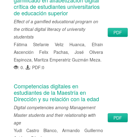
gamificado en alfabetización digital
l
crítica de estudiantes universitarios
C
de educación superior
o
Effect of a gamified educational program on
n
the critical digital literacy of university
PDF
t
studentsts
e
Fátima Stefanie Veliz Huanca, Efrain
n
Ascención Felix Pachas, José Olivera
i
Espinoza, Maritza Emperatriz Guzmán Meza.
d
: 0.
: PDF:0
o
p
Competencias digitales en
r
estudiantes de la Maestría en
i
Dirección y su relación con la edad
n
Digital competencies among Management
c
Master students and their relationship with
PDF
i
age
p
Yudi Castro Blanco, Armando Guillermo
a