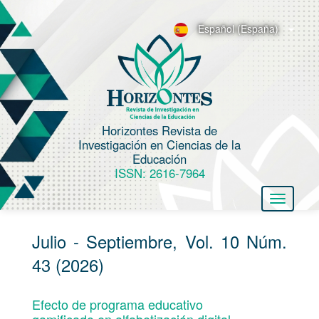
N
a
Español (España)
v
e
g
a
c
Horizontes Revista de
i
Investigación en Ciencias de la
ó
Educación
n
ISSN: 2616-7964
p
Toggle
r
navigatio
i
Julio - Septiembre, Vol. 10 Núm.
n
c
43 (2026)
i
p
Efecto de programa educativo
a