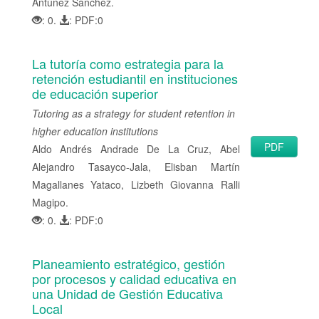
Antúnez Sánchez.
l
: 0.
: PDF:0
B
a
La tutoría como estrategia para la
r
retención estudiantil en instituciones
r
de educación superior
a
Tutoring as a strategy for student retention in
l
higher education institutions
a
PDF
Aldo Andrés Andrade De La Cruz, Abel
t
Alejandro Tasayco-Jala, Elisban Martín
e
Magallanes Yataco, Lizbeth Giovanna Ralli
r
Magipo.
a
: 0.
: PDF:0
l
Planeamiento estratégico, gestión
por procesos y calidad educativa en
una Unidad de Gestión Educativa
Local